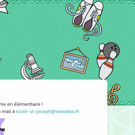
me en élémentaire !
n mail à
ecole-st-joseph@wanadoo.fr